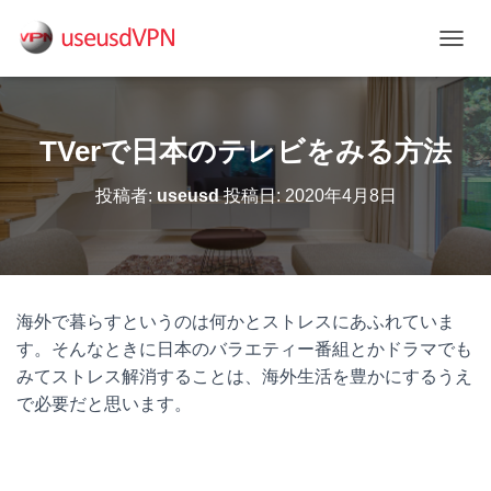
ナ
ビ
ゲ
ー
シ
TVerで日本のテレビをみる方法
ョ
ン
投稿者:
useusd
投稿日:
2020年4月8日
を
切
り
替
え
海外で暮らすというのは何かとストレスにあふれていま
す。そんなときに日本のバラエティー番組とかドラマでも
みてストレス解消することは、海外生活を豊かにするうえ
で必要だと思います。