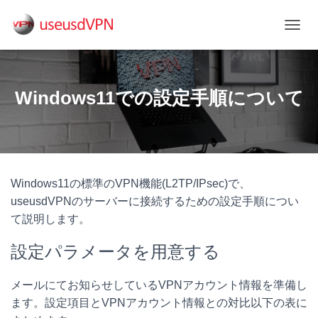
ナ
ビ
ゲ
ー
シ
Windows11での設定手順について
ョ
ン
を
切
り
替
Windows11の標準のVPN機能(L2TP/IPsec)で、
え
useusdVPNのサーバーに接続するための設定手順につい
て説明します。
設定パラメータを用意する
メールにてお知らせしているVPNアカウント情報を準備し
ます。設定項目とVPNアカウント情報との対比以下の表に